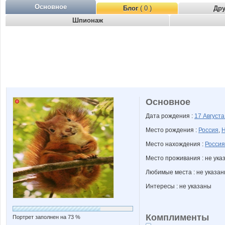
Основное
Блог
( 0 )
Др
Шпионаж
Основное
Дата рождения :
17 Август
Место рождения :
Россия
,
Н
Место нахождения :
Россия
Место проживания : не ука
Любимые места : не указа
Интересы : не указаны
Комплименты
Портрет заполнен на 73 %