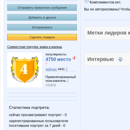
Комплиментов нет.
Отправить приватное сообщение
Вы не авторизованы! Чтоб
Добавить в друзья
Игнорировать
Метки лидеров
Сделать подарок
Совместная покупка: мама и малыш
популярность:
-2
Интервью
4750 место
↓
рейтинг
4441
?
Привилегированный
пользователь
4
уровня
Статистика портрета:
сейчас просматривают портрет - 0
зарегистрированные пользователи
посетившие портрет за 7 дней - 0